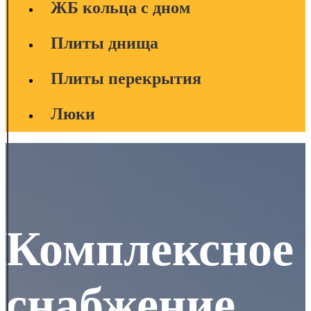
ЖБ кольца с дном
Плиты днища
Плиты перекрытия
Люки
Комплексное
снабжение